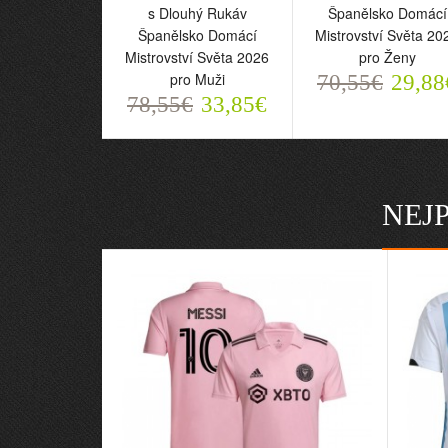
s Dlouhý Rukáv
Španělsko Domácí
Španělsko Domácí
Mistrovství Světa 20
Mistrovství Světa 2026
pro Ženy
pro Muži
70,55€
29,88
78,55€
33,85€
NEJ