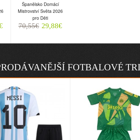
Španělsko Domácí
26
Mistrovství Světa 2026
pro Děti
€
70,55€
29,88€
PRODÁVANĚJŠÍ FOTBALOVÉ TR