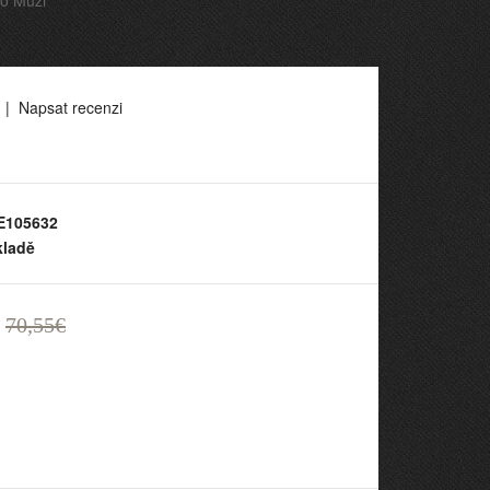
ro Muži
|
Napsat recenzi
105632
kladě
70,55€