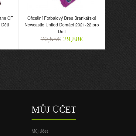
iami CF
Oficiální Fotbalový Dres Brankářské
 Děti
Newcastle United Domácí 2021-22 pro
Děti
70,55€
29,88€
MŮJ ÚČET
Můj účet