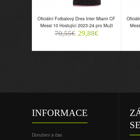
Oficiální Fotbalový Dres Inter Miami CF
Oficiá
Messi 10 Hostující 2023-24 pro Muži
Mess
70,55€
29,88€
INFORMACE
Z
S
Doručení a čas