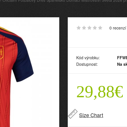
Oficiální Fotbalový Dres Španělsko Domácí Mistrovství Světa 2026 p
0 recenzí
Kód výrobku:
FFWE
Dostupnost:
Na s
29,88€
Size Chart