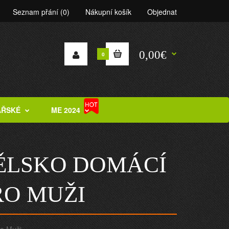
Seznam přání (0)
Nákupní košík
Objednat
0,00€
0
ÁŘSKÉ
ME 2024
NĚLSKO DOMÁCÍ
RO MUŽI