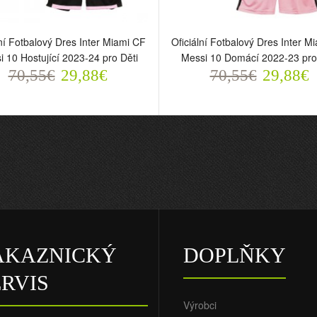
lní Fotbalový Dres Inter Miami CF
Oficiální Fotbalový Dres Inter M
i 10 Hostující 2023-24 pro Děti
Messi 10 Domácí 2022-23 pro
70,55€
29,88€
70,55€
29,88€
ÁKAZNICKÝ
DOPLŇKY
ERVIS
Výrobci