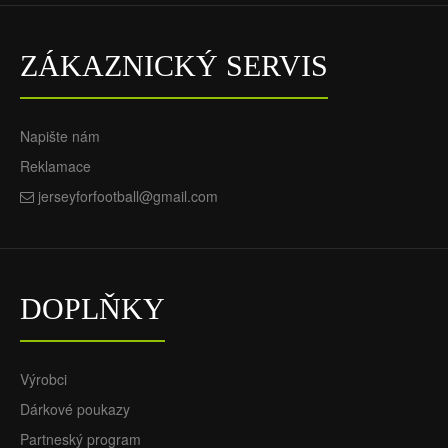
ZÁKAZNICKÝ SERVIS
Napište nám
Reklamace
jerseyforfootball@gmail.com
DOPLŇKY
Výrobci
Dárkové poukazy
Partneský program