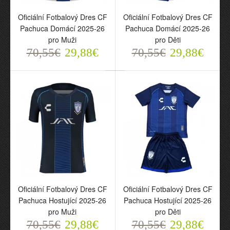
Oficiální Fotbalový Dres
Oficiální Fotbalový Dres
Oficiální Fotbalový Dres CF
Oficiální Fotbalový Dres CF
CF Pachuca Domácí
CF Pachuca Domácí
Pachuca Domácí 2025-26
Pachuca Domácí 2025-26
2025-26 pro Muži
2025-26 pro Děti
pro Muži
pro Děti
70,55€
70,55€
29,88€
29,88€
70,55€
29,88€
70,55€
29,88€
Oficiální Fotbalový Dres
Oficiální Fotbalový Dres
CF Pachuca Hostující
CF Pachuca Hostující
Oficiální Fotbalový Dres CF
Oficiální Fotbalový Dres CF
2025-26 pro Muži
2025-26 pro Děti
Pachuca Hostující 2025-26
Pachuca Hostující 2025-26
70,55€
70,55€
pro Muži
pro Děti
29,88€
29,88€
70,55€
29,88€
70,55€
29,88€