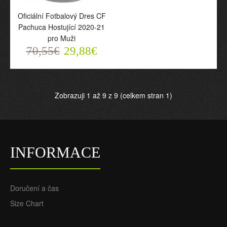
Oficiální Fotbalový Dres CF
Pachuca Hostující 2020-21
pro Muži
Oficiální Fotbalový Dres
70,55€
29,88€
CF Pachuca Hostující
2020-21 pro Muži
70,55€
29,88€
Zobrazuji 1 až 9 z 9 (celkem stran 1)
INFORMACE
Doručení a čas
Size Chart