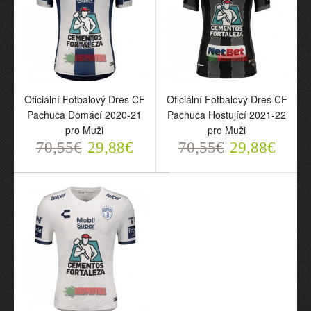
Oficiální Fotbalový Dres CF
Oficiální Fotbalový Dres CF
Oficiální Fotbalový Dres
Oficiální Fotbalový Dres
Pachuca Domácí 2020-21
Pachuca Hostující 2021-22
CF Pachuca Domácí
CF Pachuca Hostující
pro Muži
pro Muži
2020-21 pro Muži
2021-22 pro Muži
70,55€
29,88€
70,55€
29,88€
70,55€
70,55€
29,88€
29,88€