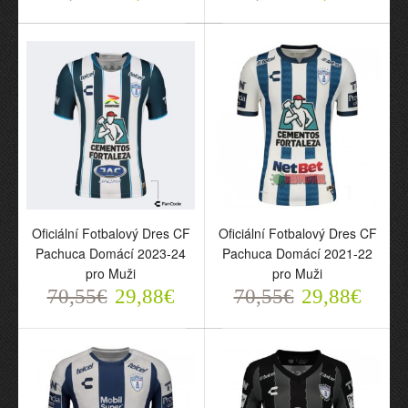
Oficiální Fotbalový Dres CF
Oficiální Fotbalový Dres CF
Oficiální Fotbalový Dres
Oficiální Fotbalový Dres
Pachuca Domácí 2023-24
Pachuca Domácí 2021-22
CF Pachuca Domácí
CF Pachuca Domácí
pro Muži
pro Muži
2023-24 pro Muži
2021-22 pro Muži
70,55€
29,88€
70,55€
29,88€
70,55€
70,55€
29,88€
29,88€