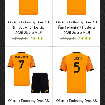
Oficiální Fotbalový Dres
Oficiální Fotbalový Dres
Oficiální Fotbalový Dres AS
Oficiální Fotbalový Dres AS
AS Řím Soule 18
AS Řím Pellegrini 7
Řím Soule 18 Hostující
Řím Pellegrini 7 Hostující
Hostující 2025-26 pro
Hostující 2025-26 pro
2025-26 pro Muži
2025-26 pro Muži
Muži
Muži
70,55€
70,55€
29,88€
70,55€
70,55€
29,88€
29,88€
29,88€
Oficiální Fotbalový Dres
Oficiální Fotbalový Dres
Oficiální Fotbalový Dres AS
Oficiální Fotbalový Dres AS
AS Řím Pellegrini 7
AS Řím Ndicka 5