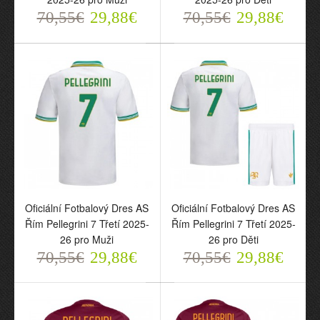
70,55€
29,88€
70,55€
29,88€
Oficiální Fotbalový Dres
Oficiální Fotbalový Dres
AS Řím Dybala 21
AS Řím Dybala 21
Domácí 2025-26 pro
Domácí 2025-26 pro Děti
Muži
70,55€
29,88€
Oficiální Fotbalový Dres AS
Oficiální Fotbalový Dres AS
70,55€
29,88€
Řím Pellegrini 7 Třetí 2025-
Řím Pellegrini 7 Třetí 2025-
26 pro Muži
26 pro Děti
70,55€
29,88€
70,55€
29,88€