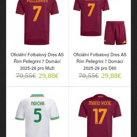
Oficiální Fotbalový Dres
Oficiální Fotbalový Dres
Oficiální Fotbalový Dres AS
Oficiální Fotbalový Dres AS
AS Řím Pellegrini 7 Třetí
AS Řím Pellegrini 7 Třetí
Řím Pellegrini 7 Domácí
Řím Pellegrini 7 Domácí
2025-26 pro Muži
2025-26 pro Děti
2025-26 pro Muži
2025-26 pro Děti
70,55€
70,55€
29,88€
29,88€
70,55€
29,88€
70,55€
29,88€