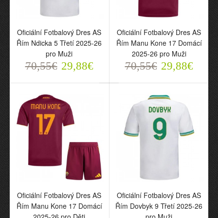
Oficiální Fotbalový Dres
Oficiální Fotbalový Dres
AS Řím Pellegrini 7
AS Řím Pellegrini 7
Oficiální Fotbalový Dres AS
Oficiální Fotbalový Dres AS
Domácí 2025-26 pro
Domácí 2025-26 pro Děti
Řím Ndicka 5 Třetí 2025-26
Řím Manu Kone 17 Domácí
Muži
70,55€
pro Muži
2025-26 pro Muži
29,88€
70,55€
70,55€
29,88€
70,55€
29,88€
29,88€
Oficiální Fotbalový Dres AS
Oficiální Fotbalový Dres AS
Řím Manu Kone 17 Domácí
Řím Dovbyk 9 Třetí 2025-26
2025-26 pro Děti
pro Muži