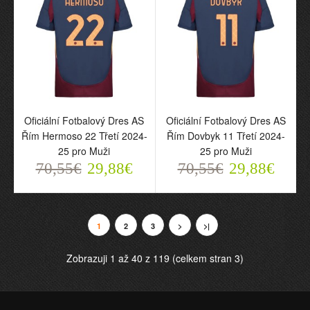
2024-25 pro Děti
Muži
70,55€
70,55€
29,88€
29,88€
Oficiální Fotbalový Dres AS
Oficiální Fotbalový Dres AS
Řím Hermoso 22 Třetí 2024-
Řím Dovbyk 11 Třetí 2024-
25 pro Muži
25 pro Muži
70,55€
29,88€
70,55€
29,88€
Oficiální Fotbalový Dres
Oficiální Fotbalový Dres
AS Řím Třetí 2024-25 pro
AS Řím Pellegrini 7 Třetí
1
2
3
>
>|
Děti
2024-25 pro Muži
70,55€
70,55€
Zobrazuji 1 až 40 z 119 (celkem stran 3)
29,88€
29,88€