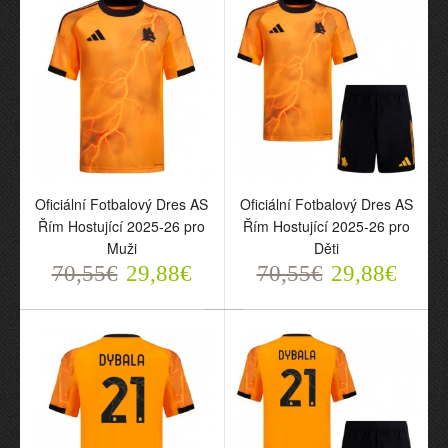
70,55€
70,55€
29,88€
29,88€
Oficiální Fotbalový Dres AS
Oficiální Fotbalový Dres AS
Řím Hostující 2025-26 pro
Řím Hostující 2025-26 pro
Muži
Děti
70,55€
29,88€
70,55€
29,88€
Oficiální Fotbalový Dres
Oficiální Fotbalový Dres
AS Řím Hostující 2025-26
AS Řím Hostující 2025-26
pro Muži
pro Děti
70,55€
70,55€
29,88€
29,88€