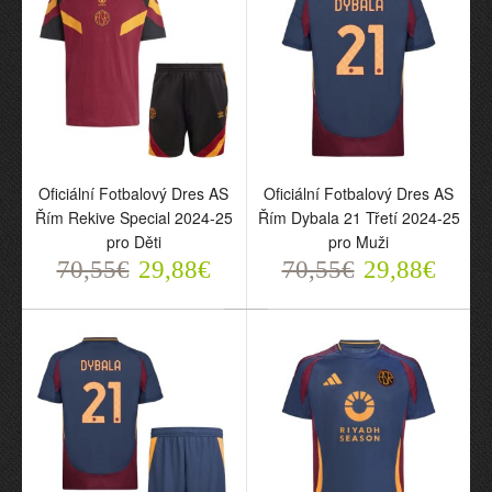
Oficiální Fotbalový Dres AS
Oficiální Fotbalový Dres AS
Řím Rekive Special 2024-25
Řím Dybala 21 Třetí 2024-25
pro Děti
pro Muži
70,55€
29,88€
70,55€
29,88€
Oficiální Fotbalový Dres
Oficiální Fotbalový Dres
AS Řím Dovbyk 11
AS Řím Rekive Special
Domácí 2025-26 pro
2024-25 pro Muži
Muži
70,55€
29,88€
70,55€
29,88€