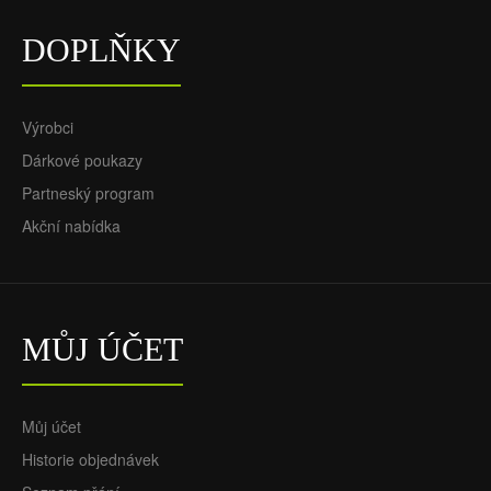
DOPLŇKY
Oficiální Fotbalový Dres
Oficiální Fotbalový Dres
Výrobci
AS Řím Hermoso 22 Třetí
AS Řím Dovbyk 11 Třetí
Dárkové poukazy
2024-25 pro Muži
2024-25 pro Muži
Partneský program
70,55€
70,55€
29,88€
29,88€
Akční nabídka
MŮJ ÚČET
Můj účet
Historie objednávek