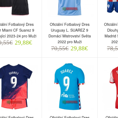
ciální Fotbalový Dres
Oficiální Fotbalový Dres
Oficiáln
er Miami CF Suarez 9
Uruguay L. SUAREZ 9
Dlouhý
jící 2023-24 pro Muži
Domácí Mistrovství Světa
Madrid 
2022 pro Muži
202
0,55€
29,88€
70,55€
29,88€
78,
iciální Fotbalový Dres
Oficiální Fotbalový Dres
Oficiál
ter Miami CF Suarez 9
Uruguay L. SUAREZ 9
Dlouhý 
stující 2023-24 pro Muži
Domácí Mistrovství Světa
Madrid
0,55€
2022 pro Muži
2021-22
29,88€
70,55€
78,5
29,88€
ciální Fotbalový Dres
Oficiální Fotbalový Dres
Oficiál