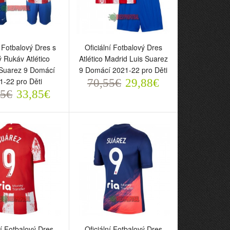
í Fotbalový Dres s
Oficiální Fotbalový Dres
 Rukáv Atlético
Atlético Madrid Luis Suarez
Suarez 9 Domácí
9 Domácí 2021-22 pro Děti
1-22 pro Děti
70,55€
29,88€
55€
33,85€
ní Fotbalový Dres s
Oficiální Fotbalový Dres
Rukáv Atlético
Atlético Madrid Luis Suarez
 Suarez 9 Domácí
9 Domácí 2021-22 pro Děti
 pro Děti
70,55€
29,88€
5€
33,85€
ní Fotbalový Dres
Oficiální Fotbalový Dres