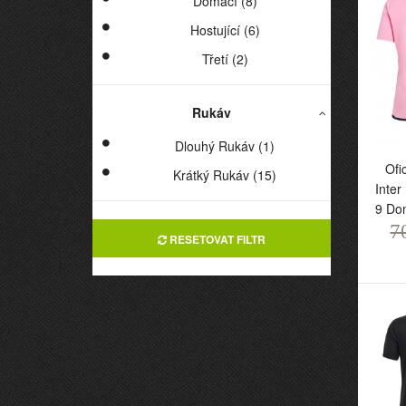
Domácí (8)
Hostující (6)
Třetí (2)
Rukáv
Dlouhý Rukáv (1)
Ofi
Krátký Rukáv (15)
Inter
9 Do
7
RESETOVAT FILTR
Of
In
9
7