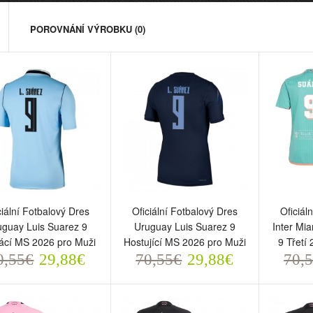
POROVNÁNÍ VÝROBKU (0)
iciální Fotbalový Dres
Oficiální Fotbalový Dres
Oficiál
ciální Fotbalový Dres
Oficiální Fotbalový Dres
Oficiál
ruguay Luis Suarez 9
Uruguay Luis Suarez 9
Inter M
uguay Luis Suarez 9
Uruguay Luis Suarez 9
Inter Mi
omácí MS 2026 pro Muži
Hostující MS 2026 pro Muži
9 Třetí
cí MS 2026 pro Muži
Hostující MS 2026 pro Muži
9 Třetí
0,55€
70,55€
70,5
0,55€
29,88€
70,55€
29,88€
70,
29,88€
29,88€