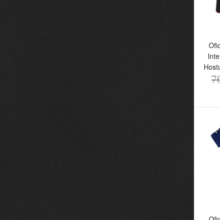
Ofi
Int
Hostu
7
Of
In
Ho
7
Ofi