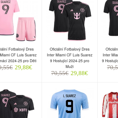
ciální Fotbalový Dres
Oficiální Fotbalový Dres
Oficiál
 Miami CF Luis Suarez
Inter Miami CF Luis Suarez
Inter Mi
mácí 2024-25 pro Děti
9 Hostující 2024-25 pro
9 Hostují
Muži
0,55€
29,88€
70,
iciální Fotbalový Dres
Oficiální Fotbalový Dres
Oficiál
70,55€
29,88€
ter Miami CF Luis Suarez
Inter Miami CF Luis Suarez
Inter M
 Domácí 2024-25 pro Děti
9 Hostující 2024-25 pro
9 Hostu
0,55€
Muži
Děti
29,88€
70,55€
70,5
29,88€