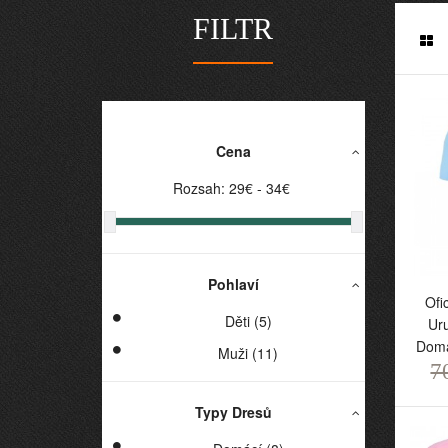
FILTR
Cena
Rozsah:
29
€ -
34
€
Pohlaví
Of
Ofi
U
Děti (5)
Ur
D
Domá
Muži (11)
7
7
Typy Dresů