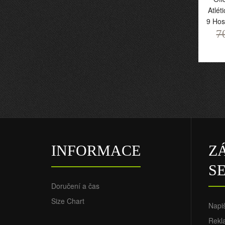
Atlét
9 Hos
7
Of
At
9 
Dě
INFORMACE
Z
7
S
Doručení a čas
Size Chart
Napi
Rekl