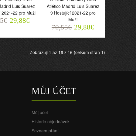
Madrid Luis Suarez
Atlético Madrid Luis Suarez
 2021-22 pro Muži
9 Hostující 2021-22 pro
Muži
55€
29,88€
70,55€
29,88€
Zobrazuji 1 až 16 z 16 (celkem stran 1)
ní Fotbalový Dres
Oficiální Fotbalový Dres
o Madrid Luis Suarez
Atlético Madrid Luis Suarez
cí 2021-22 pro
9 Hostující 2021-22 pro
Muži
MŮJ ÚČET
5€
70,55€
29,88€
29,88€
Můj účet
Historie objednávek
Seznam přání