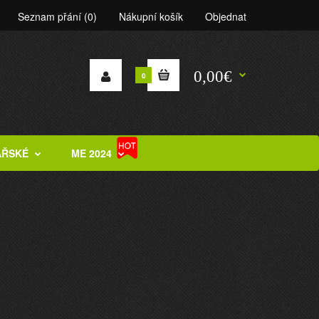
Seznam přání (0)
Nákupní košík
Objednat
0,00€
0
ÁŘSKÉ
ME 2024