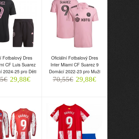
ní Fotbalový Dres
Oficiální Fotbalový Dres
ami CF Luis Suarez
Inter Miami CF Suarez 9
cí 2024-25 pro Děti
Domácí 2022-23 pro Muži
55€
29,88€
70,55€
29,88€
ní Fotbalový Dres
Oficiální Fotbalový Dres
iami CF Luis Suarez
Inter Miami CF Suarez 9
jící 2024-25 pro
Domácí 2022-23 pro Muži
70,55€
29,88€
5€
29,88€