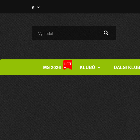
€
MS 2026
KLUBŮ
DALŠÍ KLU