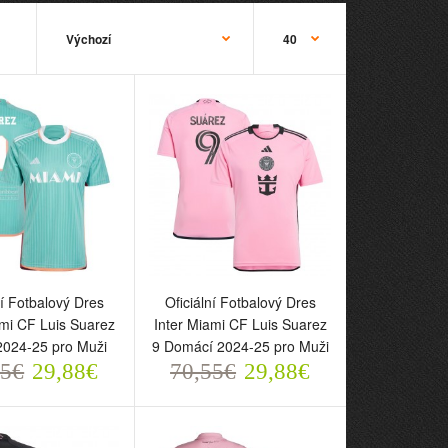
ní Fotbalový Dres
Oficiální Fotbalový Dres
ní Fotbalový Dres
Oficiální Fotbalový Dres
iami CF Luis Suarez
Inter Miami CF Luis Suarez
ami CF Luis Suarez
Inter Miami CF Luis Suarez
 2024-25 pro Muži
9 Domácí 2024-25 pro
 2024-25 pro Muži
9 Domácí 2024-25 pro Muži
5€
Muži
55€
29,88€
70,55€
29,88€
29,88€
70,55€
29,88€