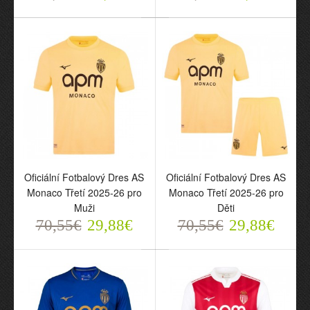
Oficiální Fotbalový Dres AS
Oficiální Fotbalový Dres AS
Oficiální Fotbalový Dres
Oficiální Fotbalový Dres
Monaco Třetí 2025-26 pro
Monaco Třetí 2025-26 pro
AS Monaco Třetí 2025-26
AS Monaco Třetí 2025-26
Muži
Děti
pro Muži
pro Děti
70,55€
29,88€
70,55€
29,88€
70,55€
70,55€
29,88€
29,88€