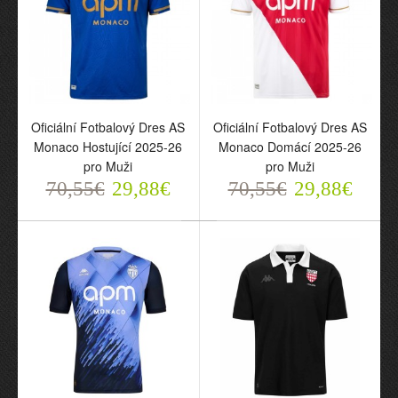
Oficiální Fotbalový Dres AS
Oficiální Fotbalový Dres AS
Oficiální Fotbalový Dres
Oficiální Fotbalový Dres
Monaco Hostující 2025-26
Monaco Domácí 2025-26
AS Monaco Hostující
AS Monaco Domácí
pro Muži
pro Muži
2025-26 pro Muži
2025-26 pro Muži
70,55€
29,88€
70,55€
29,88€
70,55€
70,55€
29,88€
29,88€