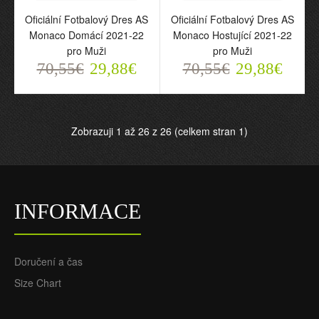
Oficiální Fotbalový Dres AS
Oficiální Fotbalový Dres AS
Monaco Domácí 2021-22
Monaco Hostující 2021-22
pro Muži
pro Muži
70,55€
29,88€
70,55€
29,88€
Zobrazuji 1 až 26 z 26 (celkem stran 1)
Oficiální Fotbalový Dres
Oficiální Fotbalový Dres
AS Monaco Domácí
AS Monaco Hostující
2021-22 pro Muži
2021-22 pro Muži
INFORMACE
70,55€
70,55€
29,88€
29,88€
Doručení a čas
Size Chart