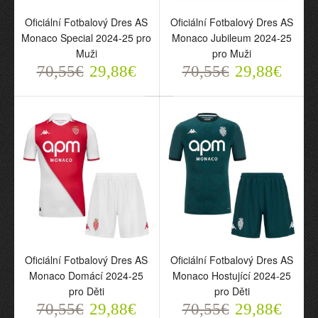
Oficiální Fotbalový Dres AS
Oficiální Fotbalový Dres AS
Monaco Special 2024-25 pro
Monaco Jubileum 2024-25
Muži
pro Muži
Oficiální Fotbalový Dres
Oficiální Fotbalový Dres
70,55€
29,88€
70,55€
29,88€
AS Monaco Special 2024-
AS Monaco Jubileum
25 pro Muži
2024-25 pro Muži
70,55€
70,55€
29,88€
29,88€
Oficiální Fotbalový Dres AS
Oficiální Fotbalový Dres AS
Monaco Domácí 2024-25
Monaco Hostující 2024-25
pro Děti
pro Děti
Oficiální Fotbalový Dres
Oficiální Fotbalový Dres
70,55€
AS Monaco Domácí
29,88€
AS Monaco Hostující
70,55€
29,88€