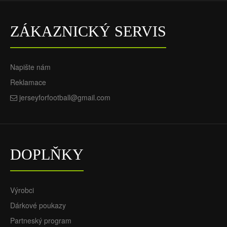
ZÁKAZNICKÝ SERVIS
Napište nám
Reklamace
jerseyforfootball@gmail.com
DOPLŇKY
Výrobci
Dárkové poukazy
Partneský program