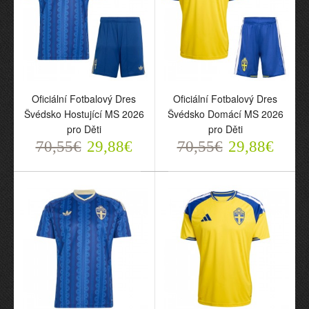
Oficiální Fotbalový Dres
Oficiální Fotbalový Dres
Švédsko Hostující MS 2026
Švédsko Domácí MS 2026
pro Děti
pro Děti
Oficiální Fotbalový Dres
Oficiální Fotbalový Dres
70,55€
29,88€
70,55€
29,88€
Švédsko Hostující MS
Švédsko Domácí MS
2026 pro Děti
2026 pro Děti
70,55€
70,55€
29,88€
29,88€