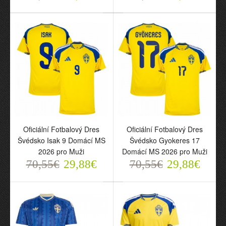
Oficiální Fotbalový Dres
Oficiální Fotbalový Dres
Švédsko Isak 9 Domácí MS
Švédsko Gyokeres 17
Oficiální Fotbalový Dres
Oficiální Fotbalový Dres
2026 pro Muži
Domácí MS 2026 pro Muži
Švédsko Isak 9 Domácí
Švédsko Gyokeres 17
70,55€
29,88€
70,55€
29,88€
MS 2026 pro Muži
Domácí MS 2026 pro
70,55€
Muži
29,88€
70,55€
29,88€