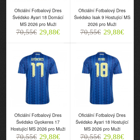
Oficiální Fotbalový Dres
Oficiální Fotbalový Dres
Oficiální Fotbalový Dres
Oficiální Fotbalový Dres
Švédsko Ayari 18 Domácí
Švédsko Isak 9 Hostující
Švédsko Ayari 18 Domácí
Švédsko Isak 9 Hostující MS
MS 2026 pro Muži
MS 2026 pro Muži
MS 2026 pro Muži
2026 pro Muži
70,55€
70,55€
29,88€
29,88€
70,55€
29,88€
70,55€
29,88€
Oficiální Fotbalový Dres
Oficiální Fotbalový Dres
Švédsko Gyokeres 17
Švédsko Ayari 18
Oficiální Fotbalový Dres
Oficiální Fotbalový Dres
Hostující MS 2026 pro
Hostující MS 2026 pro
Švédsko Gyokeres 17
Švédsko Ayari 18 Hostující
Muži
Muži
Hostující MS 2026 pro Muži
MS 2026 pro Muži
70,55€
70,55€
70,55€
29,88€
29,88€
70,55€
29,88€
29,88€