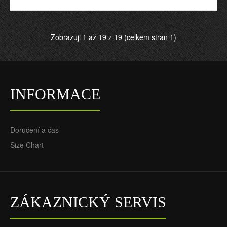
Zobrazuji 1 až 19 z 19 (celkem stran 1)
Oficiální Fotbalový Dres
Švédsko Hostující 2022
pro Muži
70,55€
INFORMACE
29,88€
Doručení a čas
Size Chart
ZÁKAZNICKÝ SERVIS