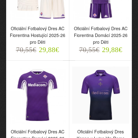
Oficiální Fotbalový Dres AC
Oficiální Fotbalový Dres AC
Fiorentina Hostující 2025-26
Fiorentina Domácí 2025-26
pro Děti
pro Děti
Oficiální Fotbalový Dres
Oficiální Fotbalový Dres
70,55€
29,88€
70,55€
29,88€
AC Fiorentina Hostující
AC Fiorentina Domácí
2025-26 pro Děti
2025-26 pro Děti
70,55€
70,55€
29,88€
29,88€
Oficiální Fotbalový Dres AC
Oficiální Fotbalový Dres