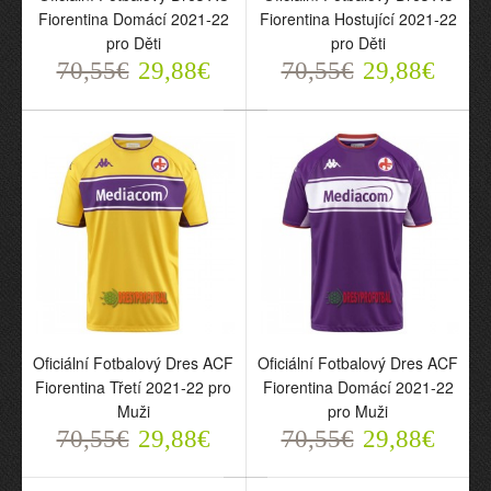
70,55€
70,55€
Fiorentina Domácí 2021-22
Fiorentina Hostující 2021-22
29,88€
29,88€
pro Děti
pro Děti
70,55€
29,88€
70,55€
29,88€
Oficiální Fotbalový Dres
Oficiální Fotbalový Dres
AC Fiorentina Domácí
AC Fiorentina Hostující
2021-22 pro Děti
2021-22 pro Děti
Oficiální Fotbalový Dres ACF
Oficiální Fotbalový Dres ACF
70,55€
70,55€
29,88€
29,88€
Fiorentina Třetí 2021-22 pro
Fiorentina Domácí 2021-22
Muži
pro Muži
70,55€
29,88€
70,55€
29,88€