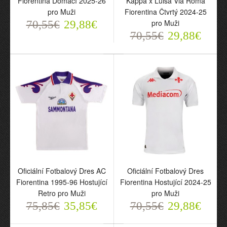
Fiorentina Domácí 2025-26
Kappa x Luisa Via Roma
pro Muži
Fiorentina Čtvrtý 2024-25
Oficiální Fotbalový Dres
Oficiální Fotbalový Dres
pro Muži
70,55€
AC Fiorentina Domácí
29,88€
Kappa x Luisa Via Roma
2025-26 pro Muži
Fiorentina Čtvrtý 2024-25
70,55€
29,88€
70,55€
pro Muži
29,88€
70,55€
29,88€
Oficiální Fotbalový Dres AC
Oficiální Fotbalový Dres
Fiorentina 1995-96 Hostující
Fiorentina Hostující 2024-25
Retro pro Muži
pro Muži
75,85€
35,85€
70,55€
29,88€
Oficiální Fotbalový Dres
Oficiální Fotbalový Dres