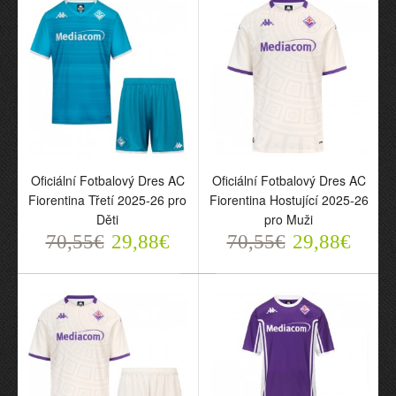
Oficiální Fotbalový Dres AC
Oficiální Fotbalový Dres AC
Oficiální Fotbalový Dres
Oficiální Fotbalový Dres
Fiorentina Třetí 2025-26 pro
Fiorentina Hostující 2025-26
AC Fiorentina Třetí 2025-
AC Fiorentina Hostující
Děti
pro Muži
26 pro Děti
2025-26 pro Muži
70,55€
29,88€
70,55€
29,88€
70,55€
70,55€
29,88€
29,88€