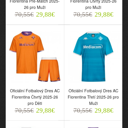
Fiorentina Pre-Match 2025-
Fiorentina Čtvrtý 2025-26
70,55€
70,55€
26 pro Muži
pro Muži
29,88€
29,88€
70,55€
29,88€
70,55€
29,88€
Oficiální Fotbalový Dres AC
Oficiální Fotbalový Dres AC
Oficiální Fotbalový Dres
Oficiální Fotbalový Dres
Fiorentina Čtvrtý 2025-26
Fiorentina Třetí 2025-26 pro
AC Fiorentina Čtvrtý
AC Fiorentina Třetí 2025-
pro Děti
Muži
2025-26 pro Děti
26 pro Muži
70,55€
29,88€
70,55€
29,88€
70,55€
70,55€
29,88€
29,88€