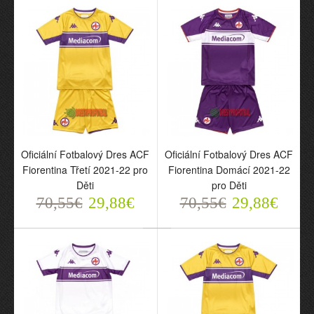
Oficiální Fotbalový Dres
Oficiální Fotbalový Dres
ACF Fiorentina Domácí
ACF Fiorentina Hostující
2022-23 pro Muži
2022-23 pro Muži
70,55€
70,55€
29,88€
29,88€
Oficiální Fotbalový Dres ACF
Oficiální Fotbalový Dres ACF
Fiorentina Třetí 2021-22 pro
Fiorentina Domácí 2021-22
Děti
pro Děti
70,55€
29,88€
70,55€
29,88€