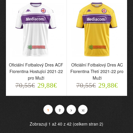
Oficiální Fotbalový Dres
Oficiální Fotbalový Dres
Oficiální Fotbalový Dres ACF
Oficiální Fotbalový Dres AC
ACF Fiorentina Třetí
ACF Fiorentina Domácí
Fiorentina Hostující 2021-22
Fiorentina Třetí 2021-22 pro
2021-22 pro Muži
2021-22 pro Muži
pro Muži
Muži
70,55€
70,55€
29,88€
29,88€
70,55€
29,88€
70,55€
29,88€
1
2
>
>|
Zobrazuji 1 až 40 z 42 (celkem stran 2)