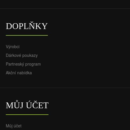
DOPLŇKY
Výrobci
Dárkové poukazy
Partneský program
Akční nabídka
MŮJ ÚČET
Můj účet