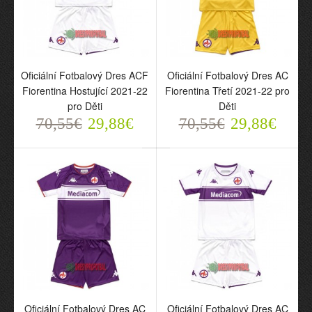
Oficiální Fotbalový Dres
Oficiální Fotbalový Dres
ACF Fiorentina Třetí
ACF Fiorentina Domácí
2021-22 pro Děti
2021-22 pro Děti
70,55€
70,55€
29,88€
29,88€
Oficiální Fotbalový Dres ACF
Oficiální Fotbalový Dres AC
Fiorentina Hostující 2021-22
Fiorentina Třetí 2021-22 pro
pro Děti
Děti
70,55€
29,88€
70,55€
29,88€
Oficiální Fotbalový Dres
Oficiální Fotbalový Dres
ACF Fiorentina Hostující
AC Fiorentina Třetí 2021-
2021-22 pro Děti
22 pro Děti
Oficiální Fotbalový Dres AC
Oficiální Fotbalový Dres AC