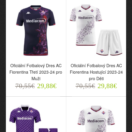
Oficiální Fotbalový Dres
Oficiální Fotbalový Dres
AC Fiorentina Čtvrtý
AC Fiorentina Třetí 2023-
2023-24 pro Děti
24 pro Děti
70,55€
70,55€
29,88€
29,88€
Oficiální Fotbalový Dres AC
Oficiální Fotbalový Dres AC
Fiorentina Třetí 2023-24 pro
Fiorentina Hostující 2023-24
Muži
pro Děti
70,55€
29,88€
70,55€
29,88€
Oficiální Fotbalový Dres
Oficiální Fotbalový Dres
AC Fiorentina Třetí 2023-
AC Fiorentina Hostující
24 pro Muži
2023-24 pro Děti