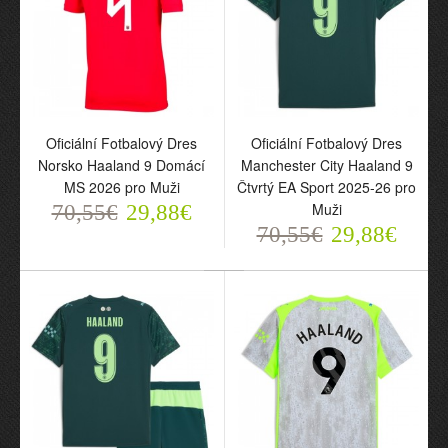
Oficiální Fotbalový Dres
Oficiální Fotbalový Dres
Norsko Haaland 9 Domácí
Manchester City Haaland 9
MS 2026 pro Muži
Čtvrtý EA Sport 2025-26 pro
Oficiální Fotbalový Dres
Muži
70,55€
29,88€
Norsko Haaland 9
70,55€
29,88€
Domácí MS 2026 pro
Muži
70,55€
29,88€