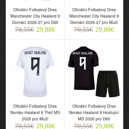
Oficiální Fotbalový Dres
Oficiální Fotbalový Dres
Oficiální Fotbalový Dres
Oficiální Fotbalový Dres
Manchester City Haaland
Manchester City Haaland
Manchester City Haaland 9
Manchester City Haaland 9
9 Domácí 2026-27 pro
9 Domácí 2026-27 pro
Domácí 2026-27 pro Děti
Domácí 2026-27 pro Muži
Děti
Muži
70,55€
70,55€
29,88€
70,55€
70,55€
29,88€
29,88€
29,88€
Oficiální Fotbalový Dres
Oficiální Fotbalový Dres
Oficiální Fotbalový Dres
Oficiální Fotbalový Dres
Norsko Haaland 9 Třetí
Norsko Haaland 9
Norsko Haaland 9 Třetí MS
Norsko Haaland 9 Hostující
MS 2026 pro Muži
Hostující MS 2026 pro
2026 pro Muži
MS 2026 pro Děti
70,55€
Děti
70,55€
29,88€
29,88€
70,55€
29,88€