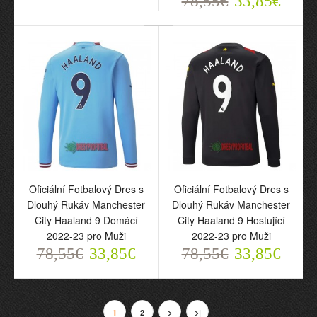
78,55€
33,85€
Oficiální Fotbalový Dres
Oficiální Fotbalový Dres
Oficiální Fotbalový Dres s
Manchester City Haaland
Manchester City Haaland
Oficiální Fotbalový Dres s
Dlouhý Rukáv Manchester
9 Hostující 2023-24 pro
Dlouhý Rukáv Manchester
9 Hostující 2023-24 pro
City Haaland 9 Domácí
Děti
City Haaland 9 Hostující
Muži
2022-23 pro Muži
70,55€
70,55€
2022-23 pro Muži
29,88€
29,88€
78,55€
33,85€
78,55€
33,85€
1
2
>
>|