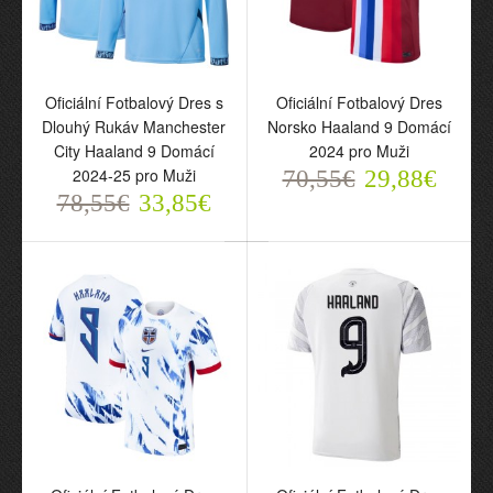
9 Třetí 2024-25 pro Muži
70,55€
29,88€
Oficiální Fotbalový Dres s
Oficiální Fotbalový Dres
Dlouhý Rukáv Manchester
Norsko Haaland 9 Domácí
City Haaland 9 Domácí
2024 pro Muži
2024-25 pro Muži
70,55€
29,88€
78,55€
33,85€
Oficiální Fotbalový Dres
Manchester City Haaland
9 Třetí 2024-25 pro Děti
70,55€
29,88€