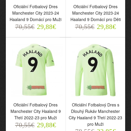
Hostující 2024 pro Muži
Oficiální Fotbalový Dres
Oficiální Fotbalový Dres
70,55€
29,88€
Manchester City 2023-24
Manchester City 2023-24
Haaland 9 Domácí pro Muži
Haaland 9 Domácí pro Děti
70,55€
29,88€
70,55€
29,88€
Oficiální Fotbalový Dres
Manchester City Haaland
9 Year of the Dragon
2024 pro Muži
Oficiální Fotbalový Dres
Oficiální Fotbalový Dres s
70,55€
Manchester City Haaland 9
Dlouhý Rukáv Manchester
29,88€
Třetí 2022-23 pro Muži
City Haaland 9 Třetí 2022-23
pro Muži
70,55€
29,88€