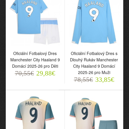
70,55€
29,88€
Oficiální Fotbalový Dres
Oficiální Fotbalový Dres s
Manchester City Haaland 9
Dlouhý Rukáv Manchester
Domácí 2025-26 pro Děti
City Haaland 9 Domácí
2025-26 pro Muži
70,55€
29,88€
Oficiální Fotbalový Dres
78,55€
33,85€
Manchester City Haaland
9 Hostující 2025-26 pro
Muži
70,55€
29,88€