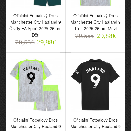
Oficiální Fotbalový Dres
Oficiální Fotbalový Dres
Manchester City Haaland 9
Manchester City Haaland 9
Oficiální Fotbalový Dres
Čtvrtý EA Sport 2025-26 pro
Třetí 2025-26 pro Muži
Manchester City Haaland
Děti
70,55€
29,88€
9 Čtvrtý EA Sport 2025-
70,55€
29,88€
26 pro Muži
70,55€
29,88€
Oficiální Fotbalový Dres
Oficiální Fotbalový Dres
Manchester City Haaland 9
Manchester City Haaland 9