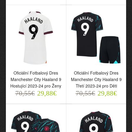
Oficiální Fotbalový Dres
Oficiální Fotbalový Dres
Manchester City Haaland
Manchester City Haaland
9 Domácí 2024-25 pro
9 Domácí 2024-25 pro
Muži
Děti
70,55€
70,55€
29,88€
29,88€
Oficiální Fotbalový Dres
Oficiální Fotbalový Dres
Manchester City Haaland 9
Manchester City Haaland 9
Hostující 2023-24 pro Ženy
Třetí 2023-24 pro Děti
70,55€
29,88€
70,55€
29,88€