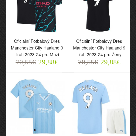
Oficiální Fotbalový Dres s
Oficiální Fotbalový Dres
Dlouhý Rukáv
Norsko Haaland 9
Manchester City Haaland
Domácí 2024 pro Muži
Oficiální Fotbalový Dres
Oficiální Fotbalový Dres
9 Domácí 2024-25 pro
70,55€
Manchester City Haaland 9
Manchester City Haaland 9
29,88€
Muži
Třetí 2023-24 pro Muži
Třetí 2023-24 pro Ženy
78,55€
70,55€
29,88€
70,55€
29,88€
33,85€
Oficiální Fotbalový Dres
Norsko Haaland 9