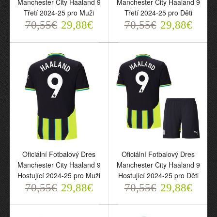
Manchester City Haaland 9
Manchester City Haaland 9
Třetí 2024-25 pro Muži
Třetí 2024-25 pro Děti
70,55€
29,88€
70,55€
29,88€
Oficiální Fotbalový Dres
Oficiální Fotbalový Dres s
Manchester City Haaland
Dlouhý Rukáv
9 Domácí 2025-26 pro
Manchester City Haaland
Děti
9 Domácí 2025-26 pro
70,55€
Muži
29,88€
78,55€
33,85€
Oficiální Fotbalový Dres
Oficiální Fotbalový Dres
Manchester City Haaland 9
Manchester City Haaland 9
Hostující 2024-25 pro Muži
Hostující 2024-25 pro Děti
70,55€
29,88€
70,55€
29,88€